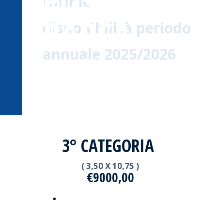
POSTI
Ultime
BARCA
disponibilità periodo
annuale 2025/2026
3° CATEGORIA
( 3,50 X 10,75 )
€9000,00
RICHIEDI DISPONIBILITA'